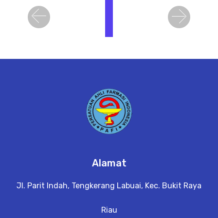
i
h
Previous
Next
a
t
D
e
t
a
il
Alamat
Jl. Parit Indah, Tengkerang Labuai, Kec. Bukit Raya
Riau