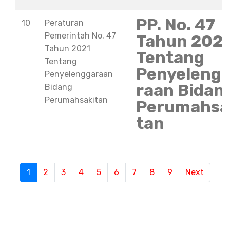
PP. No. 47
10
Peraturan
Pemerintah No. 47
Tahun 202
Tahun 2021
Tentang
Tentang
Penyeleng
Penyelenggaraan
raan Bidan
Bidang
Perumahsakitan
Perumahsa
tan
S
1
(current)
2
3
4
5
6
7
8
9
Next
e
m