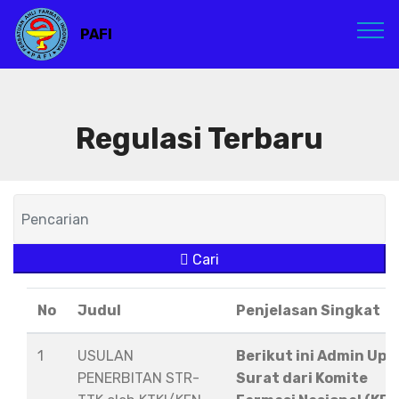
PAFI
Regulasi Terbaru
Cari
No
Judul
Penjelasan Singkat
1
USULAN
Berikut ini Admin Upl
PENERBITAN STR-
Surat dari Komite